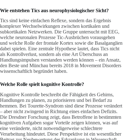
Wie entstehen Tics aus neurophysiologischer Sicht?
Tics sind keine einfachen Reflexe, sondern das Ergebnis
komplexer Wechselwirkungen zwischen kortikalen und
subkortikalen Netzwerken. Die Gruppe untersucht mit EEG,
welche neuronalen Prozesse Tic-Ausbrüchen vorausgehen
und welche Rolle der frontale Kortex sowie die Basalganglien
dabei spielen. Eine zentrale Hypothese lautet, dass Tics nicht
als Kontrollverlust, sondern als eine Art Überschuss an
Handlungsimpulsen verstanden werden können – ein Ansatz,
den Beste und Münchau bereits 2018 in Movement Disorders
wissenschaftlich begründet haben.
Welche Rolle spielt kognitive Kontrolle?
Kognitive Kontrolle beschreibt die Fähigkeit des Gehirns,
Handlungen zu planen, zu priorisieren und bei Bedarf zu
hemmen. Bei Tourette-Syndrom sind diese Prozesse verändert
– aber nicht zwingend in Richtung eines einfachen Defizits.
Die Dresdner Forschung zeigt, dass Betroffene in bestimmten
kognitiven Aufgaben sogar Vorteile zeigen können, was auf
eine veränderte, nicht notwendigerweise schlechtere
Verarbeitung hindeutet. Diese Perspektive ist ein wesentlicher
Beitrag zur Neubewertung der Erkrankung in Wissenschaft